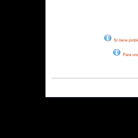
Si tiene probl
Para una 
© Derechos Rese