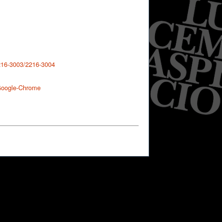
2216-3003/2216-3004
 Google-Chrome